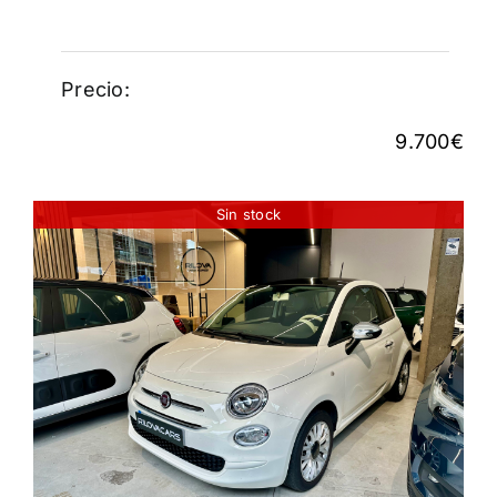
Precio:
9.700
€
Sin stock
FIAT 500 LOUNGE
10.250
€