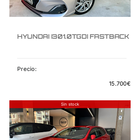
HYUNDAI I301.0TGDI FASTBACK
Precio:
15.700
€
Sin stock
RENAULT MEGANE TCE