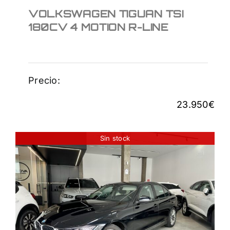
VOLKSWAGEN TIGUAN TSI
180CV 4 MOTION R-LINE
Precio:
23.950
€
Sin stock
BMW 335I BERLINA
23.950
€