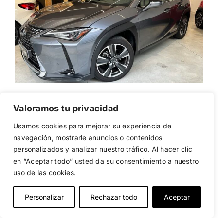
LEXUS UX 250H
24.950
€
Valoramos tu privacidad
LEXUS UX 250H
Usamos cookies para mejorar su experiencia de
navegación, mostrarle anuncios o contenidos
personalizados y analizar nuestro tráfico. Al hacer clic
en “Aceptar todo” usted da su consentimiento a nuestro
Precio:
uso de las cookies.
24.950
€
Personalizar
Rechazar todo
Aceptar