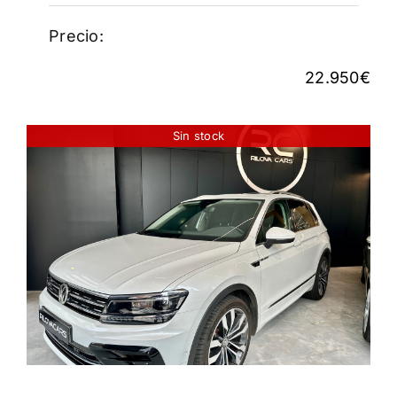
Precio:
22.950
€
Sin stock
VOLKSWAGEN TIGUAN
TSI 180CV 4 MOTION R-
LINE
23.950
€