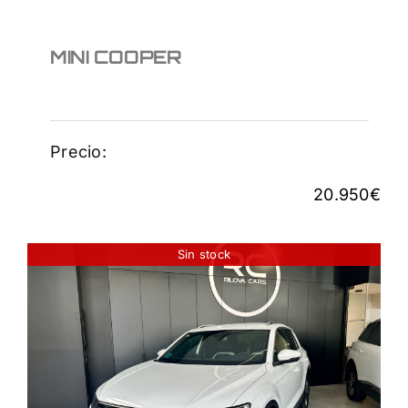
MINI COOPER
Precio:
20.950
€
Sin stock
VOLKSWAGEN T-ROC
1.5TSI SPORT
21.500
€