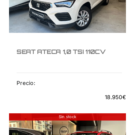
18.950
€
SEAT ATECA 1,0 TSI 110CV
Precio:
18.950
€
Sin stock