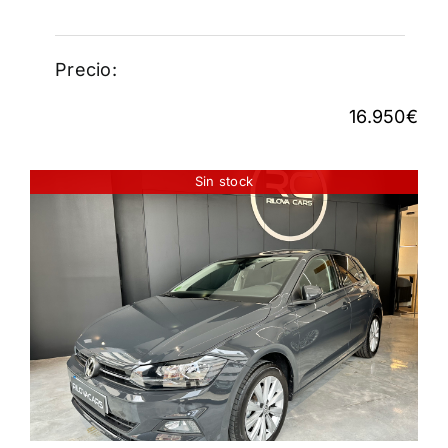
Precio:
16.950
€
Sin stock
VOLKSWAGEN POLO 1.0
SPORT 115CV
17.700
€