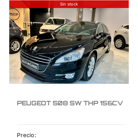
Sin stock
PEUGEOT 508 SW THP
156CV
9.500
€
PEUGEOT 508 SW THP 156CV
Precio: