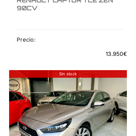
RENAULT CAPTUR TCE ZEN
90CV
Precio:
13.950
€
Sin stock
HYUNDAI I301.0TGDI
FASTBACK
15.700
€