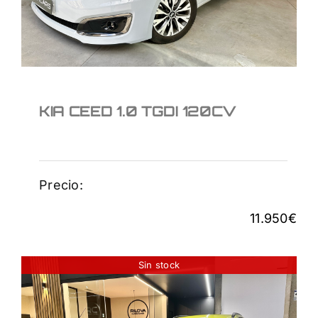
11.950
€
KIA CEED 1.0 TGDI 120CV
Precio:
11.950
€
Sin stock