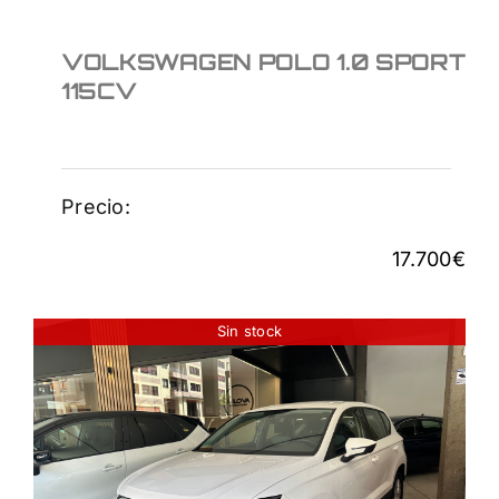
VOLKSWAGEN POLO 1.0 SPORT
115CV
Precio:
17.700
€
Sin stock
SEAT ATECA 1,0 TSI
110CV