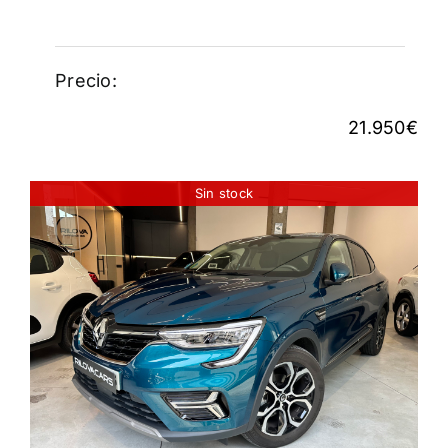
Precio:
21.950
€
Sin stock
RENAULT ARKANA
103KW EDC MILD ZEN
22.950
€