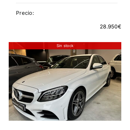
Precio:
28.950
€
Sin stock
MERCEDES C200
29.950
€