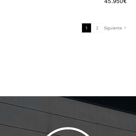
45.950
€
1
2
Siguiente