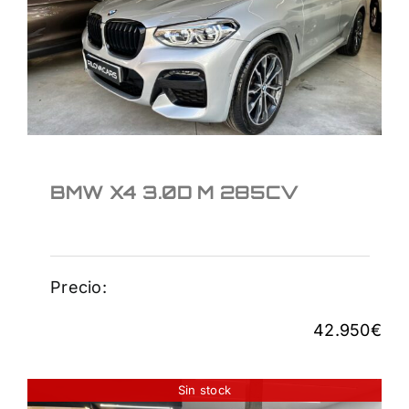
BMW X4 3.0D M 285CV
42.950
€
BMW X4 3.0D M 285CV
Precio:
42.950
€
Sin stock