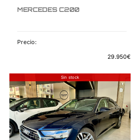
MERCEDES C200
Precio:
29.950
€
Sin stock
AUDI A6 40TDI 204CV
STRONIC
32.950
€