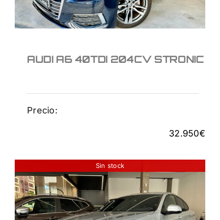
AUDI A6 40TDI 204CV STRONIC
Precio:
32.950
€
Sin stock