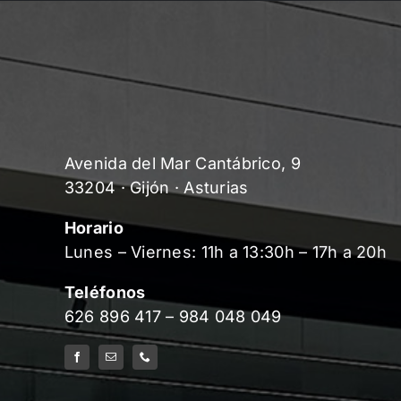
Avenida del Mar Cantábrico, 9
33204 · Gijón · Asturias
Horario
Lunes – Viernes: 11h a 13:30h – 17h a 20h
Teléfonos
626 896 417
–
984 048 049