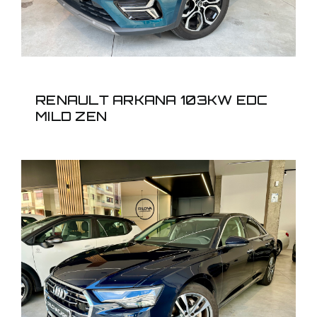
RENAULT ARKANA 103KW EDC
MILD ZEN
AUDI A6 40TDI 204CV
STRONIC