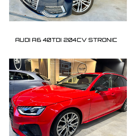
AUDI A6 40TDI 204CV STRONIC
AUDI A4 AVANT S-LINE
35TDI