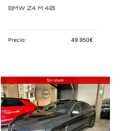
BMW Z4 M 40I
Precio:
49.950
€
Sin stock
BMW 428I GRAN
COUPE
26.950
€