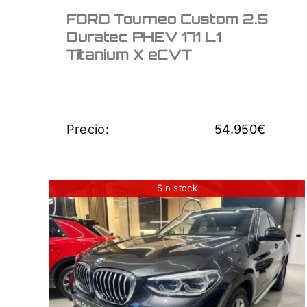
FORD Tourneo Custom 2.5
Duratec PHEV 171 L1
Titanium X eCVT
Precio:
54.950
€
Sin stock
BMW X4 2.0i
34.950
€