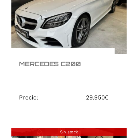
MERCEDES C200
29.950
€
MERCEDES C200
Precio:
29.950
€
Sin stock