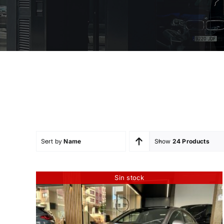
Sort by
Name
Show
24 Products
Sin stock
MERCEDES CLA 45S