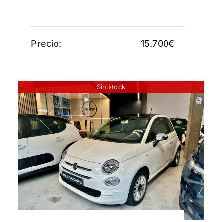
Precio:
15.700
€
Sin stock
FIAT 500 LOUNGE
10.250
€