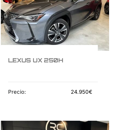
LEXUS UX 250H
24.950
€
LEXUS UX 250H
Precio:
24.950
€