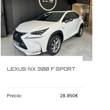
LEXUS NX 300 F
SPORT
28.950
€
LEXUS NX 300 F SPORT
Precio:
28.950
€