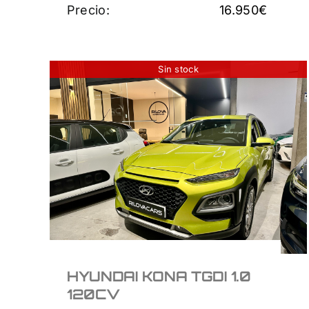
Precio:
16.950
€
Sin stock
HYUNDAI KONA TGDI 1.0
120CV
13.500
€
HYUNDAI KONA TGDI 1.0
120CV