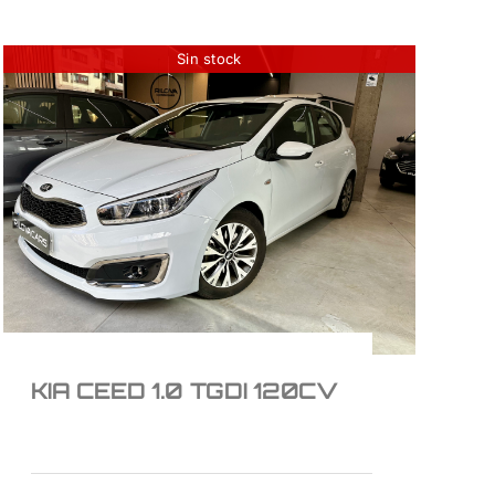
Sin stock
KIA CEED 1.0 TGDI
120CV
11.950
€
KIA CEED 1.0 TGDI 120CV