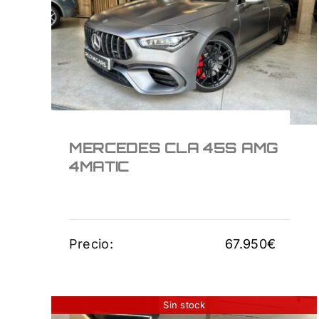
AMG 4MATIC
67.950
€
MERCEDES CLA 45S AMG
4MATIC
Precio:
67.950
€
Sin stock