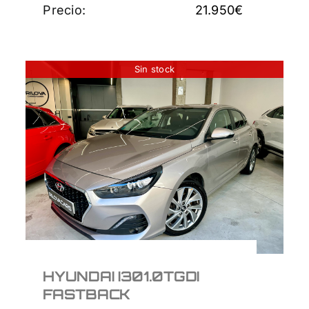
Precio:
21.950
€
Sin stock
HYUNDAI I301.0TGDI
FASTBACK
15.700
€
HYUNDAI I301.0TGDI
FASTBACK