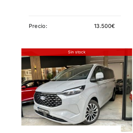
Precio:
13.500
€
Sin stock
FORD Tourneo Custom
2.5 Duratec PHEV 171
L1 Titanium X eCVT
54.950
€