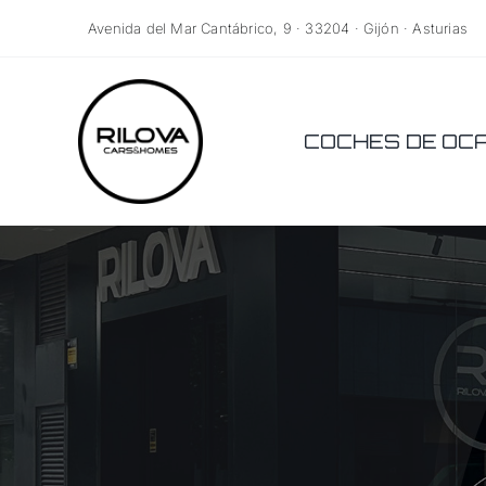
Saltar
Avenida del Mar Cantábrico, 9 · 33204 · Gijón · Asturias
al
contenido
COCHES DE OC