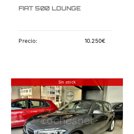
FIAT 500 LOUNGE
Precio:
10.250
€
Sin stock
BMW Serie 1 118i 5p.
16.950
€