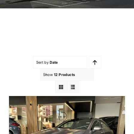
Sort by
Date
Show
12 Products