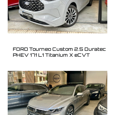
Titanium X eCVT
FORD Tourneo Custom 2.5 Duratec
PHEV 171 L1 Titanium X eCVT
VOLKSWAGEN ARTEON
R LINE 2.0TSI 4 MOTION