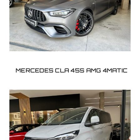
MERCEDES CLA 45S
AMG 4MATIC
MERCEDES CLA 45S AMG 4MATIC
FORD Tourneo Custom
2.5 Duratec PHEV 171 L1