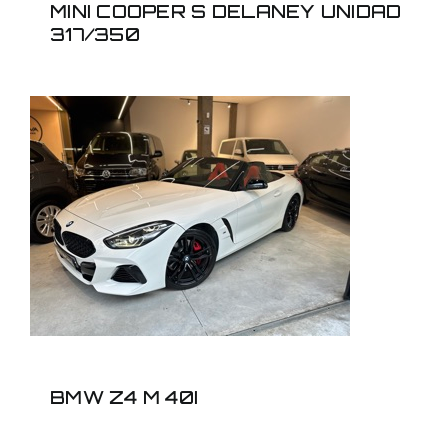
MINI COOPER S DELANEY UNIDAD
317/350
BMW Z4 M 40I
BMW Z4 M 40I