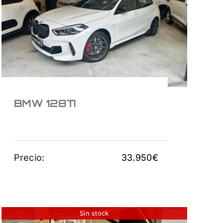
BMW 128TI
33.950
€
BMW 128TI
Precio:
33.950
€
Sin stock