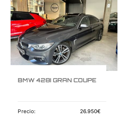
BMW 428I GRAN
COUPE
26.950
€
BMW 428I GRAN COUPE
Precio:
26.950
€