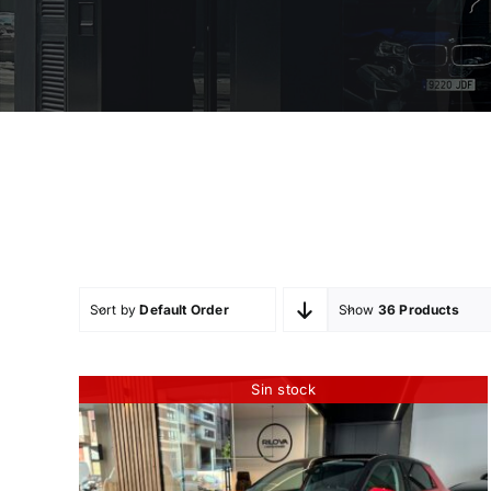
Sort by
Default Order
Show
36 Products
Sin stock
AUDI A1 ALLSTREET