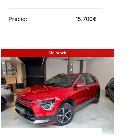
Precio:
15.700
€
Sin stock
KIA NIRO 1.6GDI HEV
DRIVE
21.950
€