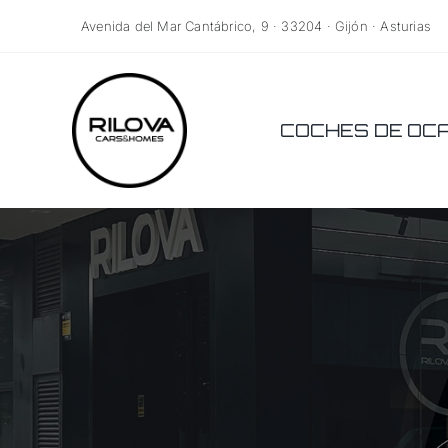
Saltar
Avenida del Mar Cantábrico, 9 · 33204 · Gijón · Asturias
al
contenido
COCHES DE OC