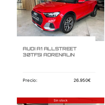
30TFSI ADRENALIN
26.950
€
AUDI A1 ALLSTREET
30TFSI ADRENALIN
Precio:
26.950
€
Sin stock