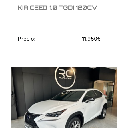
KIA CEED 1.0 TGDI 120CV
Precio:
11.950
€
LEXUS NX 300 F
SPORT
28.950
€