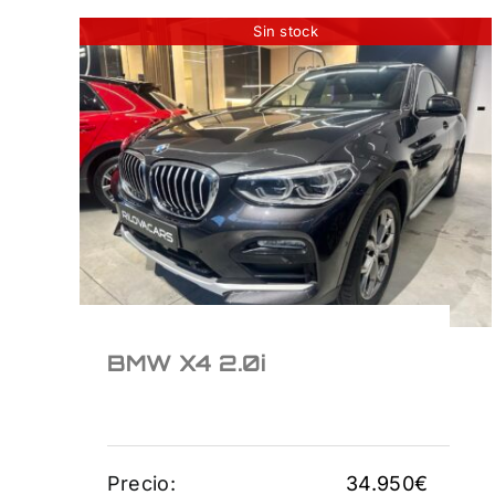
Sin stock
BMW X4 2.0i
34.950
€
BMW X4 2.0i
Precio:
34.950
€