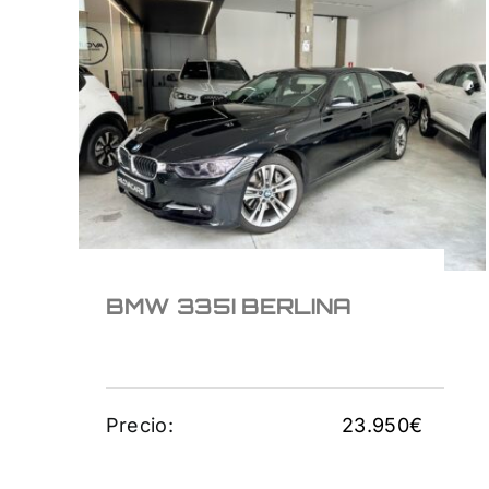
BMW 335I BERLINA
23.950
€
BMW 335I BERLINA
Precio:
23.950
€