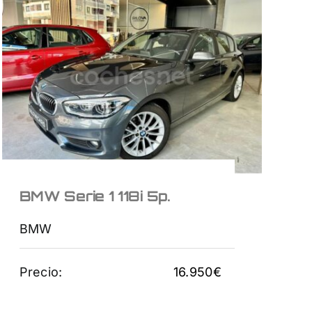
BMW Serie 1 118i 5p.
16.950
€
BMW Serie 1 118i 5p.
BMW
Precio:
16.950
€