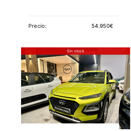
Precio:
54.950
€
Sin stock
HYUNDAI KONA TGDI 1.0
120CV
13.500
€