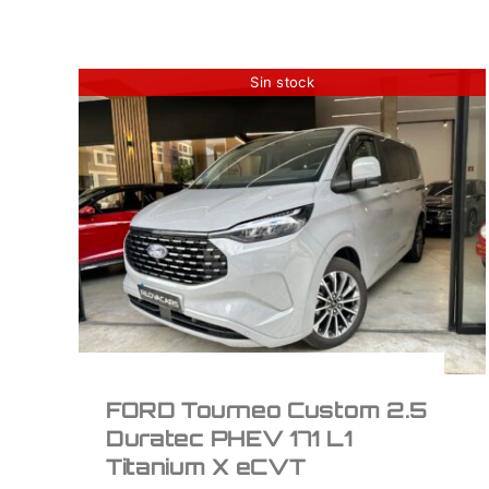
Sin stock
FORD Tourneo Custom
2.5 Duratec PHEV 171
L1 Titanium X eCVT
54.950
€
FORD Tourneo Custom 2.5
Duratec PHEV 171 L1
Titanium X eCVT