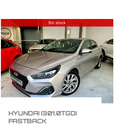
Sin stock
HYUNDAI I301.0TGDI
FASTBACK
15.700
€
HYUNDAI I301.0TGDI
FASTBACK