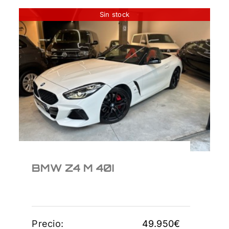
Sin stock
BMW Z4 M 40I
49.950
€
BMW Z4 M 40I
Precio:
49.950
€