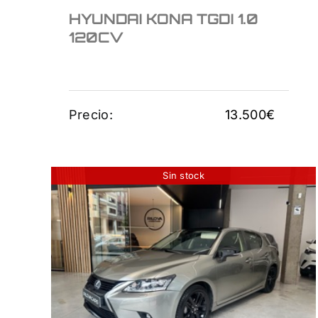
HYUNDAI KONA TGDI 1.0
120CV
Precio:
13.500
€
Sin stock
LEXUS CT 1.8 200H
SPORT
16.950
€