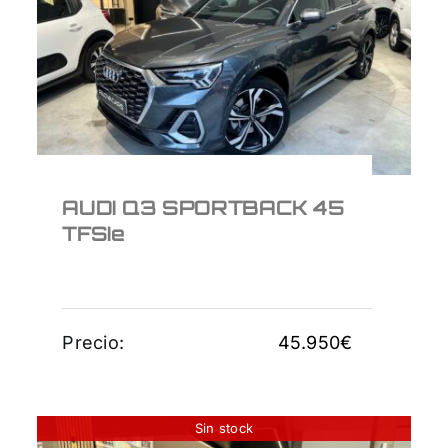
45 TFSIe
45.950
€
AUDI Q3 SPORTBACK 45
TFSIe
Precio:
45.950
€
Sin stock